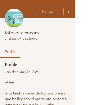
More actions
Follow
fotovoltaicocom
0 Followers
0 Following
Profile
Profile
Join date: Jun 12, 2026
About
Si tú también eres de los que piensan 
que ha llegado el momento perfecto 
para dar el salto a las energías 