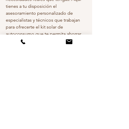
tienes a tu disposición el 
asesoramiento personalizado de 
especialistas y técnicos que trabajan 
para ofrecerte el kit solar de 
autoconsumo que te permita ahorrar 
más. Y es que en estos tiempos de 
escalada de precios de la energía 
conviene tomar conciencia de ello y 
adelantarse a un futuro complicado en 
lo concerniente a costes energéticos. 
Para ello no hay nada mejor que 
instalar un kit autoconsumo que nos 
permita paliar todo este gran 
problema, de manera sencilla y 
segura. En este sitio web 
especializado podrás navegar 
cómodamente entre las diferentes 
secciones y productos: cableado solar, 